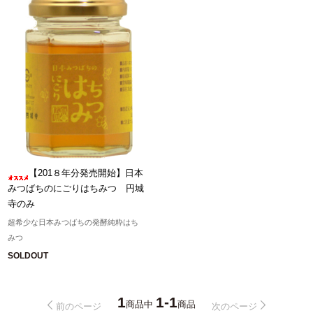
【201８年分発売開始】日本
みつばちのにごりはちみつ 円城
寺のみ
超希少な日本みつばちの発酵純粋はち
みつ
SOLDOUT
1
1-1
商品中
商品
前のページ
次のページ