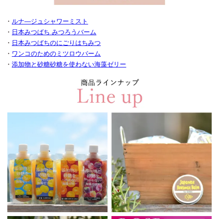
・
ルナ―ジュシャワーミスト
・
日本みつばち みつろうバーム
・
日本みつばちのにごりはちみつ
・
ワンコのためのミツロウバーム
・
添加物と砂糖砂糖を使わない海藻ゼリー