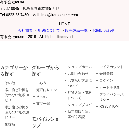
有限会社muse
〒737-0045 広島県呉市本通5-7-17
Tel:0823-23-7430 Mail: info@irau-cosme.com
HOME
・
会社概要
・
配送について
・
販売製品一覧
・
お問い合わせ
有限会社muse 2019 All Rights Reserved.
カテゴリーか
グループから
ショップホーム
マイアカウント
ら探す
探す
お問い合わせ
会員登録
お支払い方法に
ログイン
その他
いらう
ついて
カートを見る
添加物と砂糖を
瀬戸内レモン
配送方法・送料
プライバシーポ
使わない無添加
その他
について
リシー
ゼリー
商品一覧
ショップブログ
RSS
/
ATOM
添加物と砂糖を
特定商取引法に
使わない無添加
基づく表記
ゼリー
モバイルショ
化粧品
ップ