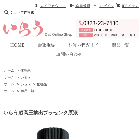
マイアカウント
会員登録
ログイン
0アイテム
ショップ内検索
ホーム
>
化粧品
ホーム
>
いらう
ホーム
>
いらう
>
化粧品
ホーム
>
商品一覧
いらう超高圧抽出プラセンタ原液