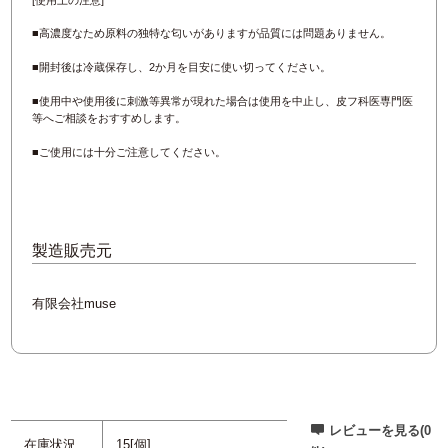
[使用上の注意]
■高濃度なため原料の独特な匂いがありますが品質には問題ありません。
■開封後は冷蔵保存し、2か月を目安に使い切ってください。
■使用中や使用後に刺激等異常が現れた場合は使用を中止し、皮フ科医専門医
等へご相談をおすすめします。
■ご使用には十分ご注意してください。
製造販売元
有限会社muse
レビューを見る(0
在庫状況
15[個]