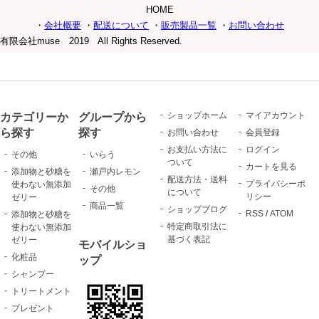
HOME
・
会社概要
・
配送について
・
販売製品一覧
・
お問い合わせ
有限会社muse 2019 All Rights Reserved.
カテゴリーか
グループから
ショップホーム
マイアカウント
ら探す
探す
お問い合わせ
会員登録
お支払い方法に
ログイン
その他
いらう
ついて
カートを見る
添加物と砂糖を
瀬戸内レモン
配送方法・送料
プライバシーポ
使わない無添加
その他
について
リシー
ゼリー
商品一覧
ショップブログ
RSS
/
ATOM
添加物と砂糖を
特定商取引法に
使わない無添加
基づく表記
ゼリー
モバイルショ
化粧品
ップ
シャンプー
トリートメント
プレゼント