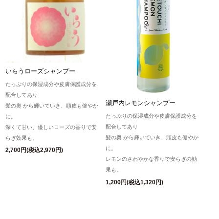
いらうローズシャンプー
たっぷりの保湿成分や皮膚保護成分を
配合してあり
瀬戸内レモンシャンプー
髪の奥 から輝いていき、頭皮も健やか
たっぷりの保湿成分や皮膚保護成分を
に。
配合してあり
深くて甘い、優しいローズの香りで安
髪の奥 から輝いていき、頭皮も健やか
らぎ効果も。
に。
2,700円(税込2,970円)
レモンのさわやかな香りで安らぎの効
果も。
1,200円(税込1,320円)