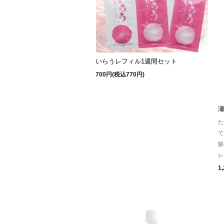
いらうレフィル1週間セット
700円(税込770円)
た
て
髪
レ
1