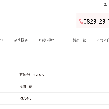
有限会社ｍｕｓｅ
福間 茂
7370045