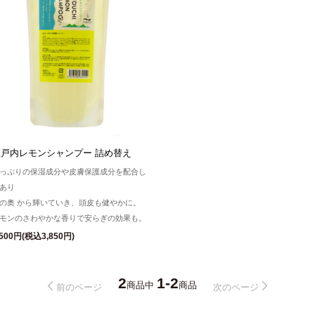
瀬戸内レモンシャンプー 詰め替え
っぷりの保湿成分や皮膚保護成分を配合し
あり
の奥 から輝いていき、頭皮も健やかに。
モンのさわやかな香りで安らぎの効果も。
,500円(税込3,850円)
2
1-2
商品中
商品
前のページ
次のページ