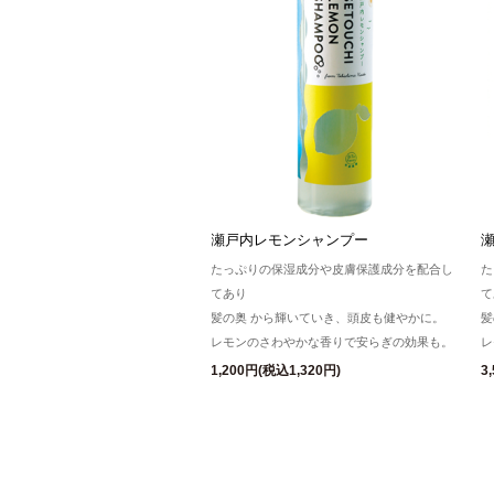
瀬戸内レモンシャンプー
たっぷりの保湿成分や皮膚保護成分を配合し
た
てあり
て
髪の奥 から輝いていき、頭皮も健やかに。
髪
レモンのさわやかな香りで安らぎの効果も。
レ
1,200円(税込1,320円)
3