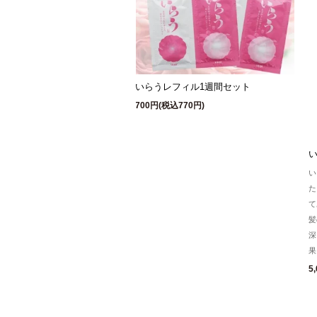
いらうレフィル1週間セット
700円(税込770円)
い
た
て
髪
深
果
5