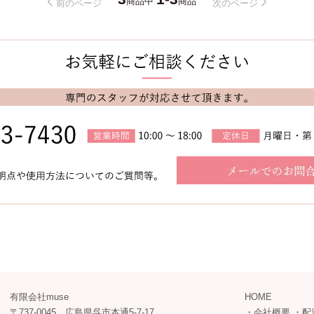
商品中
商品
前のページ
次のページ
有限会社muse
HOME
〒737-0045 広島県呉市本通5-7-17
・
会社概要
・
配