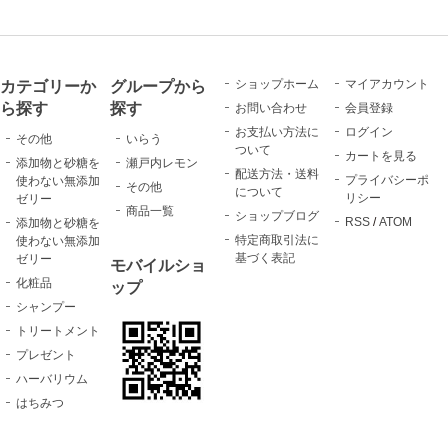
カテゴリーか
グループから
ショップホーム
マイアカウント
ら探す
探す
お問い合わせ
会員登録
お支払い方法に
ログイン
その他
いらう
ついて
カートを見る
添加物と砂糖を
瀬戸内レモン
配送方法・送料
プライバシーポ
使わない無添加
その他
について
リシー
ゼリー
商品一覧
ショップブログ
RSS
/
ATOM
添加物と砂糖を
特定商取引法に
使わない無添加
基づく表記
ゼリー
モバイルショ
化粧品
ップ
シャンプー
トリートメント
プレゼント
ハーバリウム
はちみつ