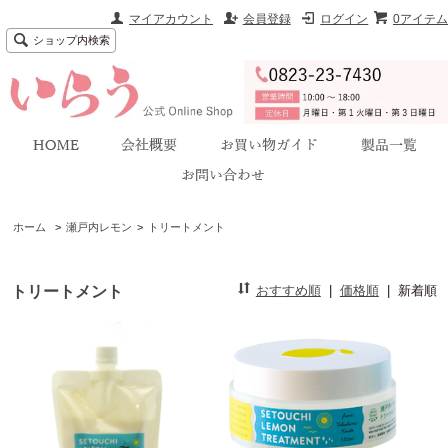
マイアカウント
会員登録
ログイン
0アイテム
ショップ内検索
ホーム
>
瀬戸内レモン
>
トリートメント
トリートメント
おすすめ順
|
価格順
|
新着順