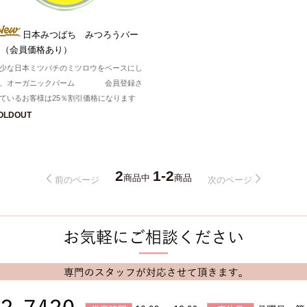
日本みつばち みつろうバー
ム（会員価格あり）
少な日本ミツバチのミツロウをベースにし
た、オーガニックバーム 会員登録さ
ているお客様は25％割引価格になります
OLDOUT
2
1-2
商品中
商品
前のページ
次のページ