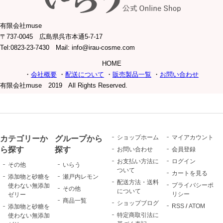
有限会社muse
〒737-0045 広島県呉市本通5-7-17
Tel:0823-23-7430 Mail: info@irau-cosme.com
HOME
・
会社概要
・
配送について
・
販売製品一覧
・
お問い合わせ
有限会社muse 2019 All Rights Reserved.
カテゴリーか
グループから
ショップホーム
マイアカウント
ら探す
探す
お問い合わせ
会員登録
お支払い方法に
ログイン
その他
いらう
ついて
カートを見る
添加物と砂糖を
瀬戸内レモン
配送方法・送料
プライバシーポ
使わない無添加
その他
について
リシー
ゼリー
商品一覧
ショップブログ
RSS
/
ATOM
添加物と砂糖を
特定商取引法に
使わない無添加